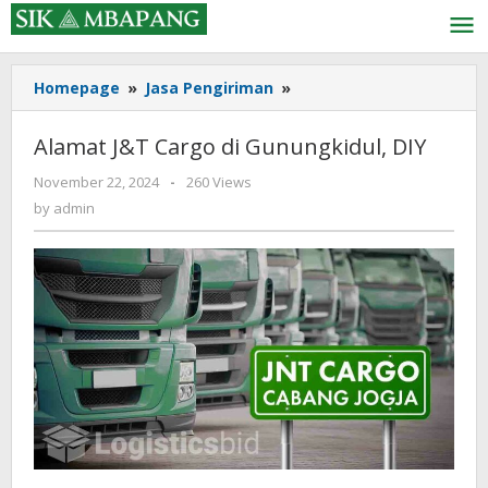
Skip
to
content
Alamat
Homepage
»
Jasa Pengiriman
»
J&T
Cargo
Alamat J&T Cargo di Gunungkidul, DIY
di
Gunungkidul,
by
November 22, 2024
-
260 Views
admin
DIY
by
admin