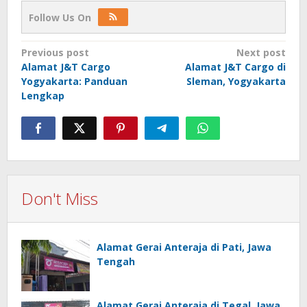
Follow Us On
Post
Previous post
Next post
Alamat J&T Cargo
Alamat J&T Cargo di
navigation
Yogyakarta: Panduan
Sleman, Yogyakarta
Lengkap
Don't Miss
Alamat Gerai Anteraja di Pati, Jawa
Tengah
Alamat Gerai Anteraja di Tegal, Jawa