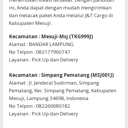
ini, Anda dapat dengan mudah mengirimkan
dan melacak paket Anda melalui J&T Cargo di
Kabupaten Mesuji.
Kecamatan : Mesuji-Msj (TKG999J)
Alamat : BANDAR LAMPUNG
No Telpon : 082177960747
Layanan : Pick Up dan Delivery
Kecamatan : Simpang Pematang (MSJ001J)
Alamat : Jl. Jenderal Sudirman, Simpang
Pematang, Kec. Simpang Pematang, Kabupaten
Mesuji, Lampung 34698, Indonesia
No Telpon : 082260680182
Layanan : Pick Up dan Delivery