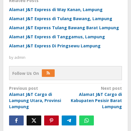
Related Posts
Alamat J&T Express di Way Kanan, Lampung
Alamat J&T Express di Tulang Bawang, Lampung
Alamat J&T Express Tulang Bawang Barat Lampung
Alamat J&T Express di Tanggamus, Lampung
Alamat J&T Express Di Pringsewu Lampung
by
admin
Follow Us On
Post
Previous post
Next post
Alamat J&T Cargo di
Alamat J&T Cargo di
navigation
Lampung Utara, Provinsi
Kabupaten Pesisir Barat
Lampung
Lampung