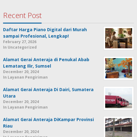
Recent Post
Daftar Harga Piano Digital dari Murah
sampai Profesional, Lengkap!
February 27, 2026
In Uncategorized
Alamat Gerai Anteraja di Penukal Abab
Lematang Ilir, Sumsel
December 20, 2024
In Layanan Pengiriman
Alamat Gerai Anteraja Di Dairi, Sumatera
Utara
December 20, 2024
In Layanan Pengiriman
Alamat Gerai Anteraja DiKampar Provinsi
Riau
December 20, 2024