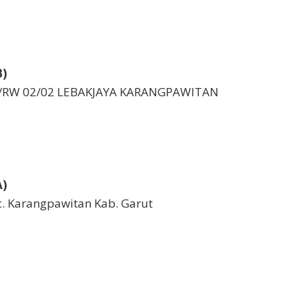
B)
 RT/RW 02/02 LEBAKJAYA KARANGPAWITAN
A)
ec. Karangpawitan Kab. Garut