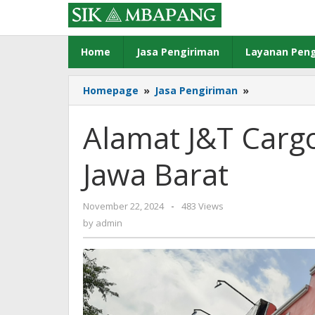
Skip
to
content
Home
Jasa Pengiriman
Layanan Peng
Alamat
Homepage
»
Jasa Pengiriman
»
J&T
Cargo
Alamat J&T Carg
di
Kabupaten
Jawa Barat
Garut,
Jawa
Barat
by
November 22, 2024
-
483 Views
admin
by
admin