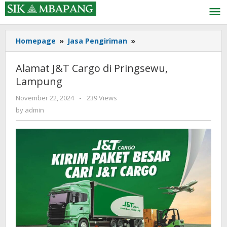
Skip
to
content
Alamat
Homepage
»
Jasa Pengiriman
»
J&T
Cargo
Alamat J&T Cargo di Pringsewu,
di
Lampung
Pringsewu,
Lampung
by
November 22, 2024
-
239 Views
admin
by
admin