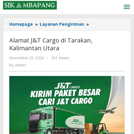
Skip
to
content
Alamat
Homepage
»
Layanan Pengiriman
»
J&T
Cargo
Alamat J&T Cargo di Tarakan,
di
Kalimantan Utara
Tarakan,
Kalimantan
by
November 22, 2024
-
201 Views
Utara
admin
by
admin