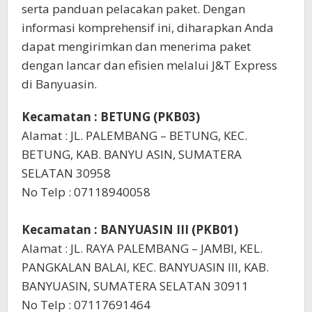
serta panduan pelacakan paket. Dengan
informasi komprehensif ini, diharapkan Anda
dapat mengirimkan dan menerima paket
dengan lancar dan efisien melalui J&T Express
di Banyuasin.
Kecamatan : BETUNG (PKB03)
Alamat : JL. PALEMBANG – BETUNG, KEC.
BETUNG, KAB. BANYU ASIN, SUMATERA
SELATAN 30958
No Telp : 07118940058
Kecamatan : BANYUASIN III (PKB01)
Alamat : JL. RAYA PALEMBANG – JAMBI, KEL.
PANGKALAN BALAI, KEC. BANYUASIN III, KAB.
BANYUASIN, SUMATERA SELATAN 30911
No Telp : 07117691464