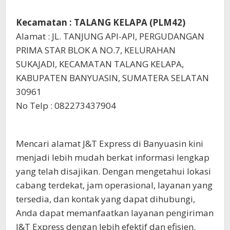
Kecamatan : TALANG KELAPA (PLM42)
Alamat : JL. TANJUNG API-API, PERGUDANGAN
PRIMA STAR BLOK A NO.7, KELURAHAN
SUKAJADI, KECAMATAN TALANG KELAPA,
KABUPATEN BANYUASIN, SUMATERA SELATAN
30961
No Telp : 082273437904
Mencari alamat J&T Express di Banyuasin kini
menjadi lebih mudah berkat informasi lengkap
yang telah disajikan. Dengan mengetahui lokasi
cabang terdekat, jam operasional, layanan yang
tersedia, dan kontak yang dapat dihubungi,
Anda dapat memanfaatkan layanan pengiriman
J&T Express dengan lebih efektif dan efisien.