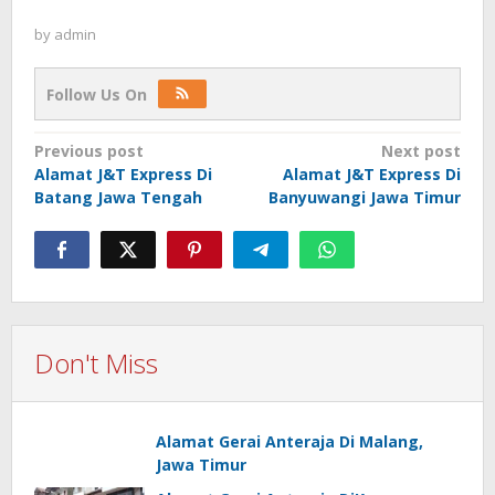
by
admin
Follow Us On
Post
Previous post
Next post
Alamat J&T Express Di
Alamat J&T Express Di
navigation
Batang Jawa Tengah
Banyuwangi Jawa Timur
Don't Miss
Alamat Gerai Anteraja Di Malang,
Jawa Timur