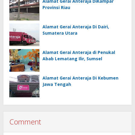
Alamat Gerai Anteraja DiKampar
Provinsi Riau
Alamat Gerai Anteraja Di Dairi,
Sumatera Utara
Alamat Gerai Anteraja di Penukal
Abab Lematang Ilir, Sumsel
Alamat Gerai Anteraja Di Kebumen
Jawa Tengah
Comment