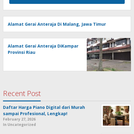
Alamat Gerai Anteraja Di Malang, Jawa Timur
Alamat Gerai Anteraja DiKampar
Provinsi Riau
Recent Post
Daftar Harga Piano Digital dari Murah
sampai Profesional, Lengkap!
February 27, 2026
In Uncategorized