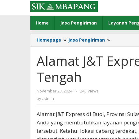
Skip
to
content
Home
Jasa Pengiriman
Layanan Peng
Alamat
Homepage
»
Jasa Pengiriman
»
J&T
Express
Alamat J&T Expre
di
Buol,
Tengah
Sulawesi
Tengah
by
November 23, 2024
-
243 Views
admin
by
admin
Alamat J&T Express di Buol, Provinsi Sul
Anda yang membutuhkan layanan pengiri
tersebut. Ketahui lokasi cabang terdekat,