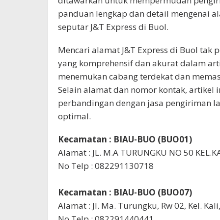
ditawarkan untuk mempermudah pengirim
panduan lengkap dan detail mengenai ala
seputar J&T Express di Buol.
Mencari alamat J&T Express di Buol tak
yang komprehensif dan akurat dalam art
menemukan cabang terdekat dan memasti
Selain alamat dan nomor kontak, artikel
perbandingan dengan jasa pengiriman lai
optimal.
Kecamatan : BIAU-BUO (BUO01)
Alamat : JL. M.A TURUNGKU NO 50 KEL.KA
No Telp : 082291130718
Kecamatan : BIAU-BUO (BUO07)
Alamat : Jl. Ma. Turungku, Rw 02, Kel. Ka
No Telp : 082291440441