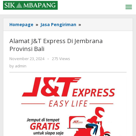
Skip
to
content
Alamat
Homepage
»
Jasa Pengiriman
»
J&T
Express
Alamat J&T Express Di Jembrana
Di
Provinsi Bali
Jembrana
Provinsi
by
November 23, 2024
-
275 Views
Bali
admin
by
admin