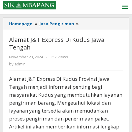
Skip
to
content
Alamat
Homepage
»
Jasa Pengiriman
»
J&T
Express
Alamat J&T Express Di Kudus Jawa
Di
Tengah
Kudus
Jawa
by
November 23, 2024
-
357 Views
Tengah
admin
by
admin
Alamat J&T Express Di Kudus Provinsi Jawa
Tengah menjadi informasi penting bagi
masyarakat Kudus yang membutuhkan layanan
pengiriman barang. Mengetahui lokasi dan
layanan yang tersedia akan memudahkan
proses pengiriman dan penerimaan paket.
Artikel ini akan memberikan informasi lengkap