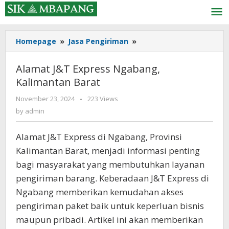
Skip
to
content
Alamat
Homepage
»
Jasa Pengiriman
»
J&T
Express
Alamat J&T Express Ngabang,
Ngabang,
Kalimantan Barat
Kalimantan
Barat
by
November 23, 2024
-
223 Views
admin
by
admin
Alamat J&T Express di Ngabang, Provinsi
Kalimantan Barat, menjadi informasi penting
bagi masyarakat yang membutuhkan layanan
pengiriman barang. Keberadaan J&T Express di
Ngabang memberikan kemudahan akses
pengiriman paket baik untuk keperluan bisnis
maupun pribadi. Artikel ini akan memberikan