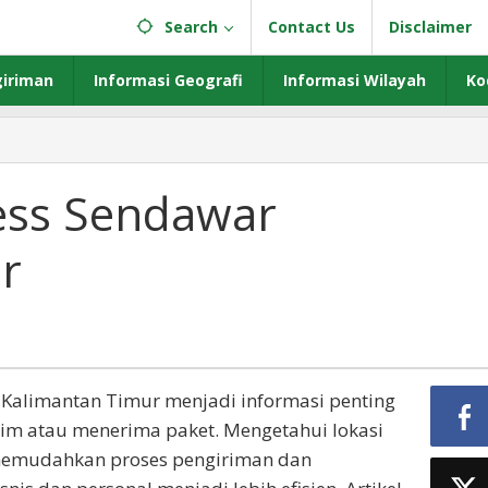
Search
Contact Us
Disclaimer
iriman
Informasi Geografi
Informasi Wilayah
Ko
ess Sendawar
ar
tan
r
 Kalimantan Timur menjadi informasi penting
im atau menerima paket. Mengetahui lokasi
 memudahkan proses pengiriman dan