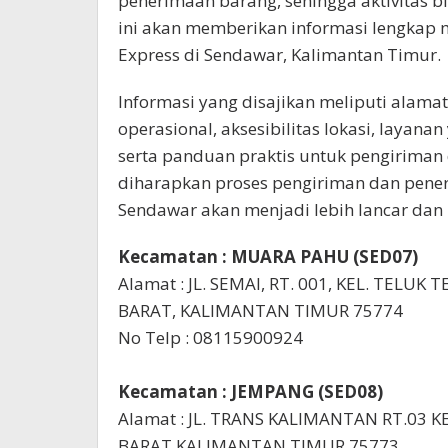
penerimaan barang, sehingga aktivitas bis
ini akan memberikan informasi lengkap 
Express di Sendawar, Kalimantan Timur.
Informasi yang disajikan meliputi alama
operasional, aksesibilitas lokasi, layana
serta panduan praktis untuk pengiriman 
diharapkan proses pengiriman dan pener
Sendawar akan menjadi lebih lancar da
Kecamatan : MUARA PAHU (SED07)
Alamat : JL. SEMAI, RT. 001, KEL. TELU
BARAT, KALIMANTAN TIMUR 75774
No Telp : 08115900924
Kecamatan : JEMPANG (SED08)
Alamat : JL. TRANS KALIMANTAN RT.03 K
BARAT KALIMANTAN TIMUR 75773