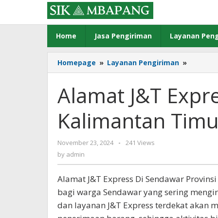
Skip
to
content
Home
Jasa Pengiriman
Layanan Peng
Alamat
Homepage
»
Layanan Pengiriman
»
J&T
Express
Alamat J&T Expr
Sendaw
Kaliman
Kalimantan Timu
Timur
by
November 23, 2024
-
241 Views
admin
by
admin
Alamat J&T Express Di Sendawar Provinsi
bagi warga Sendawar yang sering mengir
dan layanan J&T Express terdekat akan