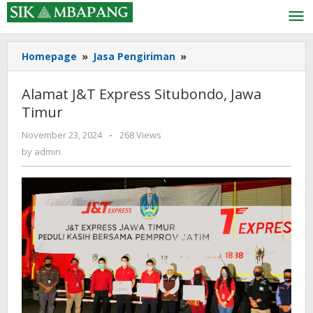
Skip
to
content
Alamat
Homepage
»
Jasa Pengiriman
»
J&T
Express
Alamat J&T Express Situbondo, Jawa
Situbondo,
Timur
Jawa
Timur
by
November 23, 2024
-
268 Views
admin
by
admin