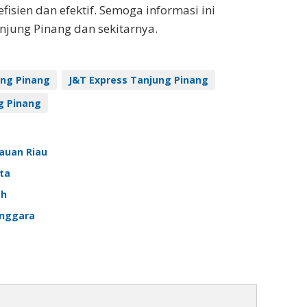
isien dan efektif. Semoga informasi ini
njung Pinang dan sekitarnya.
ung Pinang
J&T Express Tanjung Pinang
g Pinang
auan Riau
ta
ah
enggara