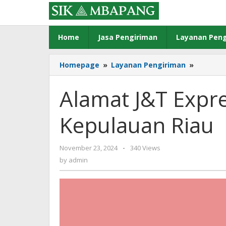
Skip
to
content
Home
Jasa Pengiriman
Layanan Peng
Alamat
Homepage
»
Layanan Pengiriman
»
J&T
Express
Alamat J&T Expr
Tanjung
Pinang
Kepulauan Riau
Kepulau
Riau
by
November 23, 2024
-
340 Views
admin
by
admin