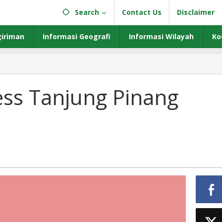
Search
Contact Us
Disclaimer
iriman
Informasi Geografi
Informasi Wilayah
Ko
ess Tanjung Pinang
an