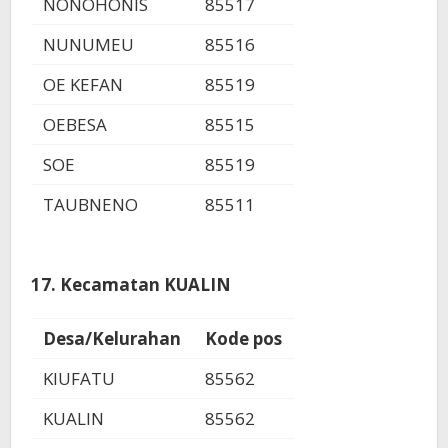
NONOHONIS
85517
NUNUMEU
85516
OE KEFAN
85519
OEBESA
85515
SOE
85519
TAUBNENO
85511
17. Kecamatan KUALIN
Desa/Kelurahan
Kode pos
KIUFATU
85562
KUALIN
85562