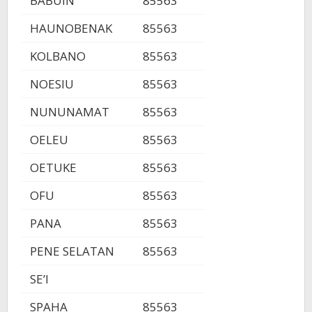
BABUIN
85563
HAUNOBENAK
85563
KOLBANO
85563
NOESIU
85563
NUNUNAMAT
85563
OELEU
85563
OETUKE
85563
OFU
85563
PANA
85563
PENE SELATAN
85563
SE’I
SPAHA
85563