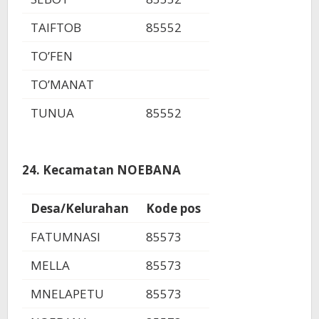
TAIFTOB
85552
TO’FEN
TO’MANAT
TUNUA
85552
24. Kecamatan NOEBANA
Desa/Kelurahan
Kode pos
FATUMNASI
85573
MELLA
85573
MNELAPETU
85573