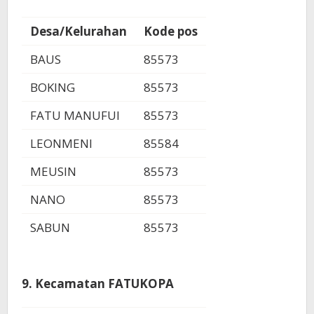
Desa/Kelurahan
Kode pos
BAUS
85573
BOKING
85573
FATU MANUFUI
85573
LEONMENI
85584
MEUSIN
85573
NANO
85573
SABUN
85573
9. Kecamatan FATUKOPA