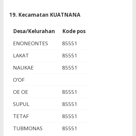
19. Kecamatan KUATNANA
Desa/Kelurahan
Kode pos
ENONEONTES
85551
LAKAT
85551
NAUKAE
85551
O’OF
OE OE
85551
SUPUL
85551
TETAF
85551
TUBMONAS
85551