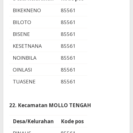
BIKEKNENO
85561
BILOTO
85561
BISENE
85561
KESETNANA
85561
NOINBILA
85561
OINLASI
85561
TUASENE
85561
22. Kecamatan MOLLO TENGAH
Desa/Kelurahan
Kode pos