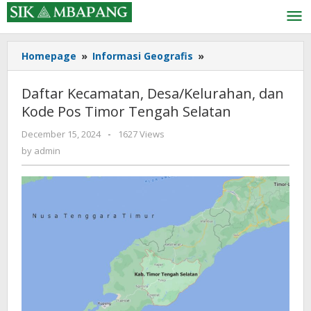
Skip
to
content
Daftar
Homepage
»
Informasi Geografis
»
Kecamatan,
Desa/Kelurahan,
Daftar Kecamatan, Desa/Kelurahan, dan
dan
Kode Pos Timor Tengah Selatan
Kode
Pos
by
December 15, 2024
-
1627 Views
Timor
admin
by
admin
Tengah
Selatan