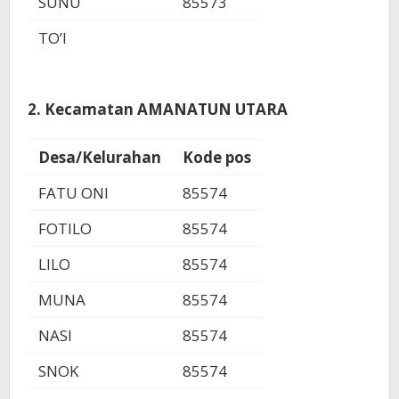
SUNU
85573
TO’I
2. Kecamatan AMANATUN UTARA
Desa/Kelurahan
Kode pos
FATU ONI
85574
FOTILO
85574
LILO
85574
MUNA
85574
NASI
85574
SNOK
85574