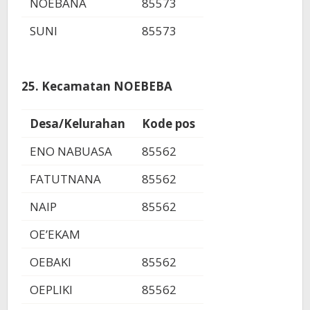
NOEBANA
85573
SUNI
85573
25. Kecamatan NOEBEBA
Desa/Kelurahan
Kode pos
ENO NABUASA
85562
FATUTNANA
85562
NAIP
85562
OE’EKAM
OEBAKI
85562
OEPLIKI
85562