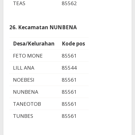
TEAS
85562
26. Kecamatan NUNBENA
Desa/Kelurahan
Kode pos
FETO MONE
85561
LILL ANA
85544
NOEBESI
85561
NUNBENA
85561
TANEOTOB
85561
TUNBES
85561