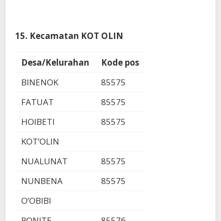
15. Kecamatan KOT OLIN
Desa/Kelurahan
Kode pos
BINENOK
85575
FATUAT
85575
HOIBETI
85575
KOT’OLIN
NUALUNAT
85575
NUNBENA
85575
O’OBIBI
PONITE
85576