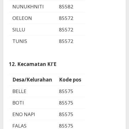
NUNUKHNITI
85582
OELEON
85572
SILLU
85572
TUNIS
85572
12. Kecamatan KI’E
Desa/Kelurahan
Kode pos
BELLE
85575
BOTI
85575
ENO NAPI
85575
FALAS
85575