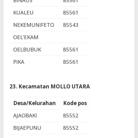
BINAUS
85561
KUALEU
85561
NEKEMUNIFETO
85543
OEL’EKAM
OELBUBUK
85561
PIKA
85561
23. Kecamatan MOLLO UTARA
Desa/Kelurahan
Kode pos
AJAOBAKI
85552
BIJAEPUNU
85552