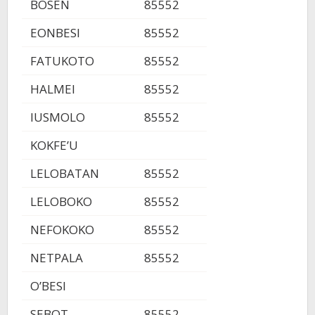
BOSEN
85552
EONBESI
85552
FATUKOTO
85552
HALMEI
85552
IUSMOLO
85552
KOKFE’U
LELOBATAN
85552
LELOBOKO
85552
NEFOKOKO
85552
NETPALA
85552
O’BESI
SEBOT
85552