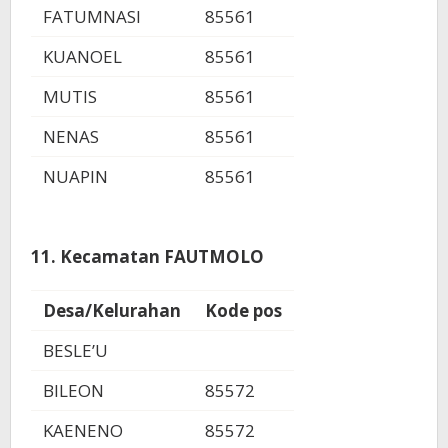
FATUMNASI
85561
KUANOEL
85561
MUTIS
85561
NENAS
85561
NUAPIN
85561
11. Kecamatan FAUTMOLO
Desa/Kelurahan
Kode pos
BESLE’U
BILEON
85572
KAENENO
85572