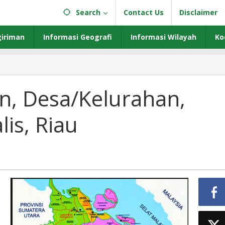
Search
Contact Us
Disclaimer
iriman
Informasi Geografi
Informasi Wilayah
Ko
an,
urahan,
n, Desa/Kelurahan,
is, Riau
s,