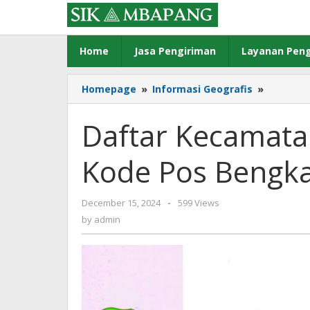
Skip
to
content
Home
Jasa Pengiriman
Layanan Peng
Daftar
Homepage
»
Informasi Geografis
»
Kecamat
Desa/Kel
Daftar Kecamata
Kode
Pos
Kode Pos Bengkal
Bengkali
Riau
by
December 15, 2024
-
599 Views
admin
by
admin