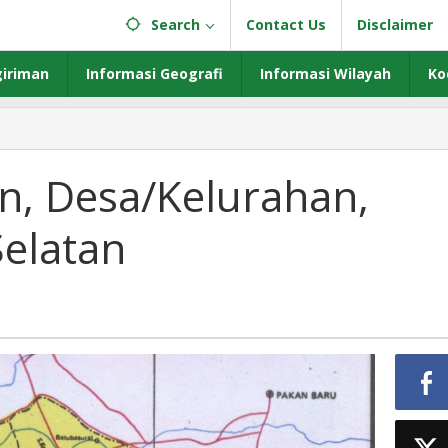
Search
Contact Us
Disclaimer
iriman
Informasi Geografi
Informasi Wilayah
Ko
n,
rahan,
n, Desa/Kelurahan,
Selatan