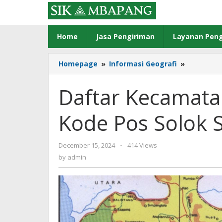
Skip
to
content
Home
Jasa Pengiriman
Layanan Peng
Daftar
Homepage
»
Informasi Geografi
»
Kecamata
Desa/Kelu
Daftar Kecamata
Kode
Pos
Kode Pos Solok 
Solok
Selatan
by
December 15, 2024
-
414 Views
admin
by
admin